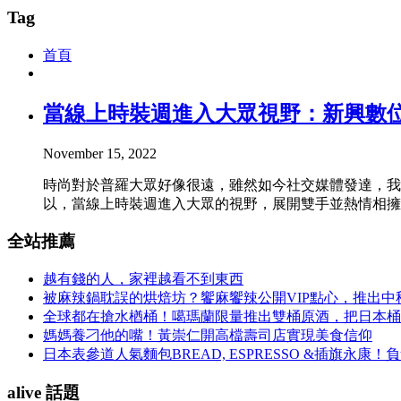
Tag
首頁
當線上時裝週進入大眾視野：新興數
November 15, 2022
時尚對於普羅大眾好像很遠，雖然如今社交媒體發達，我
以，當線上時裝週進入大眾的視野，展開雙手並熱情相擁時
全站推薦
越有錢的人，家裡越看不到東西
被麻辣鍋耽誤的烘焙坊？饗麻饗辣公開VIP點心，推出
全球都在搶水楢桶！噶瑪蘭限量推出雙桶原酒，把日本桶
媽媽養刁他的嘴！黃崇仁開高檔壽司店實現美食信仰
日本表參道人氣麵包BREAD, ESPRESSO &插旗
alive 話題