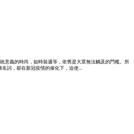
統意義的時尚，如時裝週等，依舊是大眾無法觸及的門檻。所
詞，卻在新冠疫情的催化下，迫使...