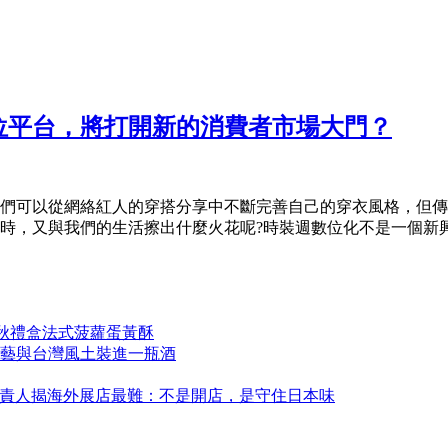
位平台，將打開新的消費者市場大門？
們可以從網絡紅人的穿搭分享中不斷完善自己的穿衣風格，但傳
，又與我們的生活擦出什麼火花呢?時裝週數位化不是一個新興名
中秋禮盒法式菠蘿蛋黃酥
藝與台灣風土裝進一瓶酒
永康！負責人揭海外展店最難：不是開店，是守住日本味