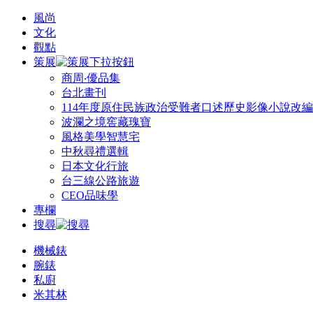
風尚
文化
觀點
策展
商周‧優品集
台北畫刊
114年度原住民族政治受難者口述歷史影像小說改
波瀾之境窖藏瑰寶
風格美學智慧宅
中秋尋禮選輯
日本文化行旅
台三線公路旅遊
CEO品味學
專欄
搜尋
機械錶
腕錶
私廚
米其林