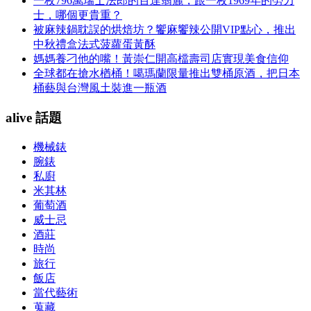
一枚796萬瑞士法郎的百達翡麗，跟一枚1969年的勞力
士，哪個更貴重？
被麻辣鍋耽誤的烘焙坊？饗麻饗辣公開VIP點心，推出
中秋禮盒法式菠蘿蛋黃酥
媽媽養刁他的嘴！黃崇仁開高檔壽司店實現美食信仰
全球都在搶水楢桶！噶瑪蘭限量推出雙桶原酒，把日本
桶藝與台灣風土裝進一瓶酒
alive 話題
機械錶
腕錶
私廚
米其林
葡萄酒
威士忌
酒莊
時尚
旅行
飯店
當代藝術
蒐藏