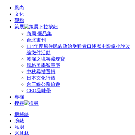
風尚
文化
觀點
策展
商周‧優品集
台北畫刊
114年度原住民族政治受難者口述歷史影像小說改
編徵件活動
波瀾之境窖藏瑰寶
風格美學智慧宅
中秋尋禮選輯
日本文化行旅
台三線公路旅遊
CEO品味學
專欄
搜尋
機械錶
腕錶
私廚
米其林