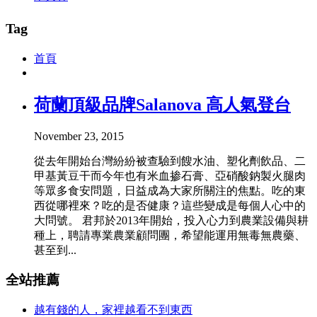
Tag
首頁
荷蘭頂級品牌Salanova 高人氣登台
November 23, 2015
從去年開始台灣紛紛被查驗到餿水油、塑化劑飲品、二
甲基黃豆干而今年也有米血掺石膏、亞硝酸鈉製火腿肉
等眾多食安問題，日益成為大家所關注的焦點。吃的東
西從哪裡來？吃的是否健康？這些變成是每個人心中的
大問號。 君邦於2013年開始，投入心力到農業設備與耕
種上，聘請專業農業顧問團，希望能運用無毒無農藥、
甚至到...
全站推薦
越有錢的人，家裡越看不到東西