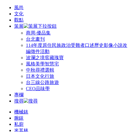
風尚
文化
觀點
策展
商周‧優品集
台北畫刊
114年度原住民族政治受難者口述歷史影像小說改
編徵件活動
波瀾之境窖藏瑰寶
風格美學智慧宅
中秋尋禮選輯
日本文化行旅
台三線公路旅遊
CEO品味學
專欄
搜尋
機械錶
腕錶
私廚
米其林