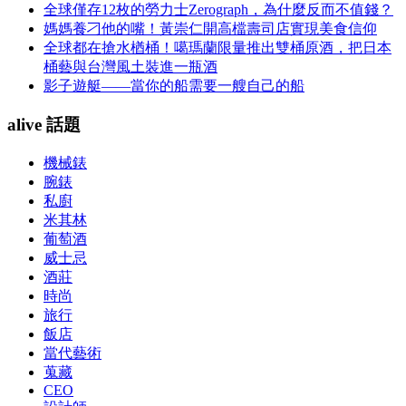
全球僅存12枚的勞力士Zerograph，為什麼反而不值錢？
媽媽養刁他的嘴！黃崇仁開高檔壽司店實現美食信仰
全球都在搶水楢桶！噶瑪蘭限量推出雙桶原酒，把日本
桶藝與台灣風土裝進一瓶酒
影子遊艇——當你的船需要一艘自己的船
alive 話題
機械錶
腕錶
私廚
米其林
葡萄酒
威士忌
酒莊
時尚
旅行
飯店
當代藝術
蒐藏
CEO