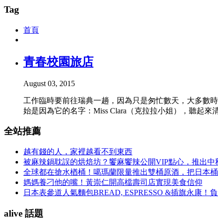
Tag
首頁
青春校園旅店
August 03, 2015
工作臨時要前往瑞典一趟，因為只是匆忙數天，大多數時
始是因為它的名字：Miss Clara（克拉拉小姐），聽起來清新端
全站推薦
越有錢的人，家裡越看不到東西
被麻辣鍋耽誤的烘焙坊？饗麻饗辣公開VIP點心，推出
全球都在搶水楢桶！噶瑪蘭限量推出雙桶原酒，把日本桶
媽媽養刁他的嘴！黃崇仁開高檔壽司店實現美食信仰
日本表參道人氣麵包BREAD, ESPRESSO &插旗
alive 話題