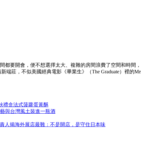
間都要開會，便不想選擇太大、複雜的房間浪費了空間和時間，
莊，不似美國經典電影《畢業生》（The Graduate）裡的Mrs. R
中秋禮盒法式菠蘿蛋黃酥
藝與台灣風土裝進一瓶酒
永康！負責人揭海外展店最難：不是開店，是守住日本味