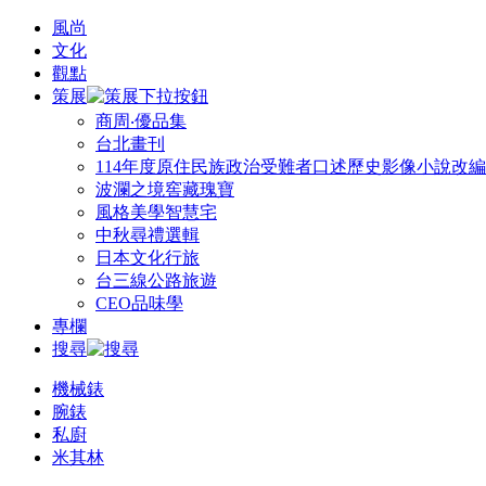
風尚
文化
觀點
策展
商周‧優品集
台北畫刊
114年度原住民族政治受難者口述歷史影像小說改
波瀾之境窖藏瑰寶
風格美學智慧宅
中秋尋禮選輯
日本文化行旅
台三線公路旅遊
CEO品味學
專欄
搜尋
機械錶
腕錶
私廚
米其林